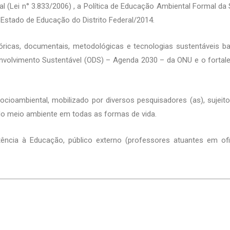
al (Lei n° 3.833/2006) , a Política de Educação Ambiental Formal da
 Estado de Educação do Distrito Federal/2014.
óricas, documentais, metodológicas e tecnologias sustentáveis bas
envolvimento Sustentável (ODS) – Agenda 2030 – da ONU e o forta
ambiental, mobilizado por diversos pesquisadores (as), sujeitos 
o meio ambiente em todas as formas de vida.
stência à Educação, público externo (professores atuantes em ofic